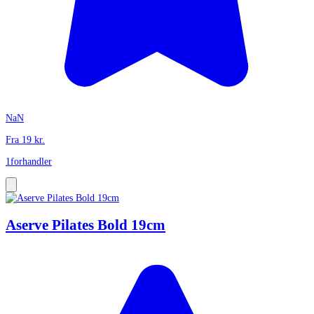
NaN
Fra
19
kr.
1
forhandler
Aserve Pilates Bold 19cm