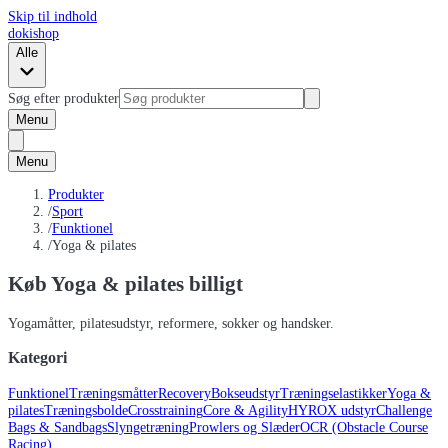
Skip til indhold
dokishop
Alle
Søg efter produkter
Menu
Menu
Produkter
/
Sport
/
Funktionel
/
Yoga & pilates
Køb Yoga & pilates billigt
Yogamåtter, pilatesudstyr, reformere, sokker og handsker.
Kategori
Funktionel
Træningsmåtter
Recovery
Bokseudstyr
Træningselastikker
Yoga &
pilates
Træningsbolde
Crosstraining
Core & Agility
HYROX udstyr
Challenge
Bags & Sandbags
Slyngetræning
Prowlers og Slæder
OCR (Obstacle Course
Racing)