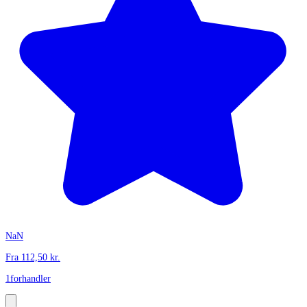
NaN
Fra
112,50
kr.
1
forhandler