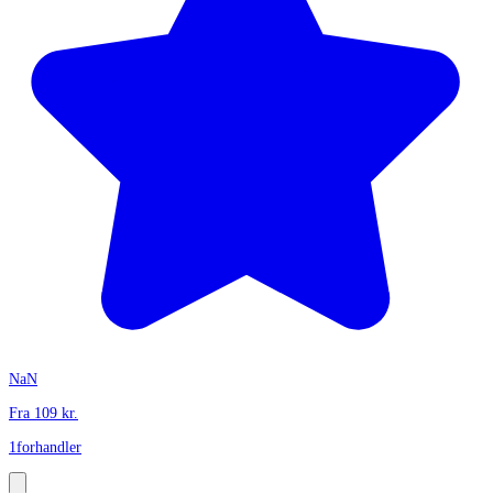
NaN
Fra
109
kr.
1
forhandler