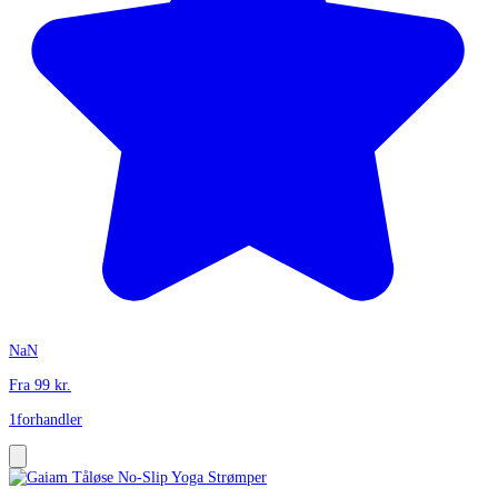
NaN
Fra
99
kr.
1
forhandler