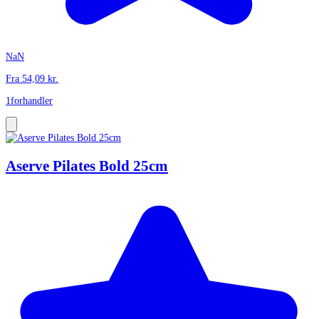
NaN
Fra
54,09
kr.
1
forhandler
Aserve Pilates Bold 25cm