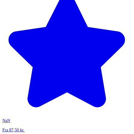
NaN
Fra
87,50
kr.