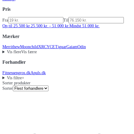
Pris
Fra
Til
Op til 25.500 kr.
25.500 kr. - 51.000 kr.
Mindst 51.000 kr.
Mærker
Merrithew
Moonchild
XRCYCE
Tiguar
Gaiam
Odin
Vis flere
Vis færre
Forhandler
Fitnessengros.dk
Apuls.dk
Vis filtre
+
Sorter produkter
Sorter