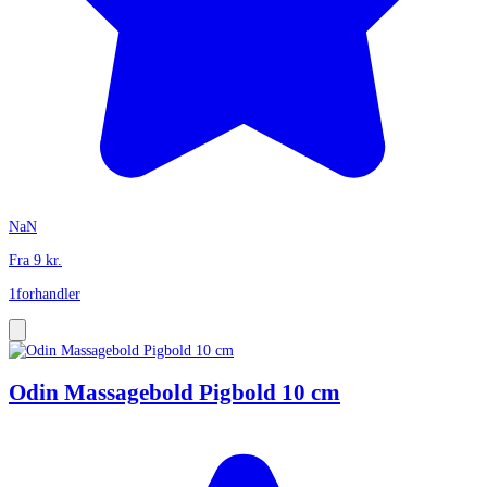
NaN
Fra
9
kr.
1
forhandler
Odin Massagebold Pigbold 10 cm