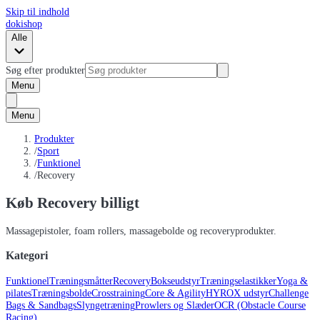
Skip til indhold
dokishop
Alle
Søg efter produkter
Menu
Menu
Produkter
/
Sport
/
Funktionel
/
Recovery
Køb Recovery billigt
Massagepistoler, foam rollers, massagebolde og recoveryprodukter.
Kategori
Funktionel
Træningsmåtter
Recovery
Bokseudstyr
Træningselastikker
Yoga &
pilates
Træningsbolde
Crosstraining
Core & Agility
HYROX udstyr
Challenge
Bags & Sandbags
Slyngetræning
Prowlers og Slæder
OCR (Obstacle Course
Racing)