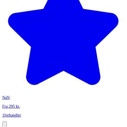
NaN
Fra
295
kr.
1
forhandler