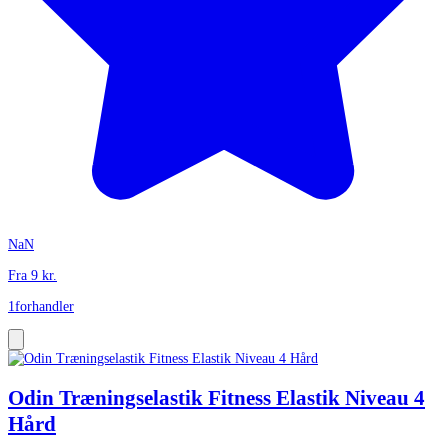
NaN
Fra
9
kr.
1
forhandler
Odin Træningselastik Fitness Elastik Niveau 4
Hård