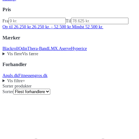
Pris
Fra
Til
Op til 26.250 kr.
26.250 kr. - 52.500 kr.
Mindst 52.500 kr.
Mærker
Blackroll
Odin
Thera-Band
LMX.
Aserve
Hyperice
Vis flere
Vis færre
Forhandler
Apuls.dk
Fitnessengros.dk
Vis filtre
+
Sorter produkter
Sorter