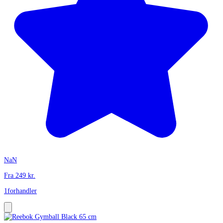
NaN
Fra
249
kr.
1
forhandler