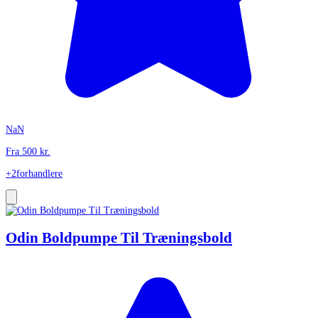
NaN
Fra
500
kr.
+2
forhandlere
Odin Boldpumpe Til Træningsbold