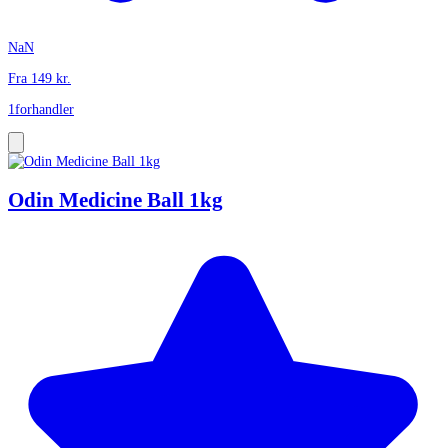
NaN
Fra
149
kr.
1
forhandler
Odin Medicine Ball 1kg