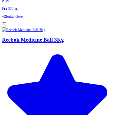
NaN
Fra
370
kr.
+2
forhandlere
Reebok Medicine Ball 3Kg