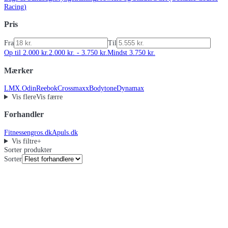
Racing)
Pris
Fra
Til
Op til 2.000 kr.
2.000 kr. - 3.750 kr.
Mindst 3.750 kr.
Mærker
LMX.
Odin
Reebok
Crossmaxx
Bodytone
Dynamax
Vis flere
Vis færre
Forhandler
Fitnessengros.dk
Apuls.dk
Vis filtre
+
Sorter produkter
Sorter