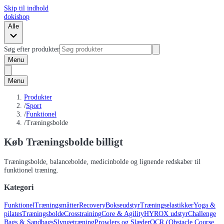
Skip til indhold
dokishop
Alle
Søg efter produkter
Menu
Menu
Produkter
/
Sport
/
Funktionel
/
Træningsbolde
Køb Træningsbolde billigt
Træningsbolde, balancebolde, medicinbolde og lignende redskaber til
funktionel træning.
Kategori
Funktionel
Træningsmåtter
Recovery
Bokseudstyr
Træningselastikker
Yoga &
pilates
Træningsbolde
Crosstraining
Core & Agility
HYROX udstyr
Challenge
Bags & Sandbags
Slyngetræning
Prowlers og Slæder
OCR (Obstacle Course