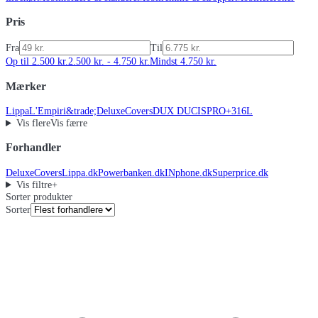
Pris
Fra
Til
Op til 2.500 kr.
2.500 kr. - 4.750 kr.
Mindst 4.750 kr.
Mærker
Lippa
L'Empiri&trade;
DeluxeCovers
DUX DUCIS
PRO+
316L
Vis flere
Vis færre
Forhandler
DeluxeCovers
Lippa.dk
Powerbanken.dk
INphone.dk
Superprice.dk
Vis filtre
+
Sorter produkter
Sorter