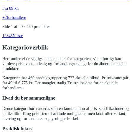
Fra
89
kr.
+2
forhandlere
Side
1
af
20
·
460
produkter
1
2
3
4
5
Næste
Kategorioverblik
Her samler vi de vigtigste datapunkter for kategorien, så du hurtigt kan
vurdere prisniveau, udvalg og forhandlergrundlag, før du åbner de enkelte
produkter.
Kategorien har
460
produktgrupper og
722
aktuelle tilbud.
Prisniveauet går
fra 49 til 6.775 kr.
Der mangler stadig Trustpilot-data for de aktuelle
forhandlere.
Hvad du bør sammenligne
Denne kategori bør vurderes som en kombination af pris, specifikationer og
butikstillid. Brug prislisten til at finde muligheder, men kontroller variant,
levering og forhandlerens oplysninger før køb.
Praktisk fokus