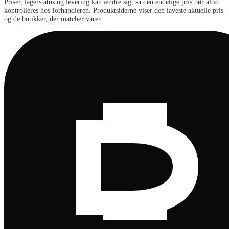
Priser, lagerstatus og levering kan ændre sig, så den endelige pris bør altid
kontrolleres hos forhandleren. Produktsiderne viser den laveste aktuelle pris
og de butikker, der matcher varen.