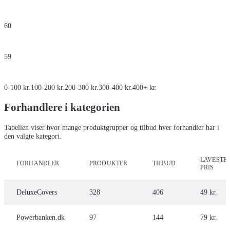
60
59
0-100 kr.
100-200 kr.
200-300 kr.
300-400 kr.
400+ kr.
Forhandlere i kategorien
Tabellen viser hvor mange produktgrupper og tilbud hver forhandler har i
den valgte kategori.
LAVESTE
FORHANDLER
PRODUKTER
TILBUD
PRIS
DeluxeCovers
328
406
49 kr.
Powerbanken.dk
97
144
79 kr.