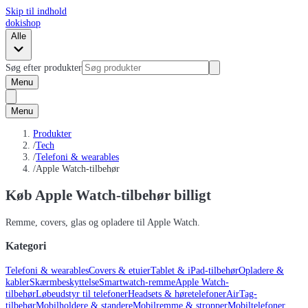
Skip til indhold
dokishop
Alle
Søg efter produkter
Menu
Menu
Produkter
/
Tech
/
Telefoni & wearables
/
Apple Watch-tilbehør
Køb Apple Watch-tilbehør billigt
Remme, covers, glas og opladere til Apple Watch.
Kategori
Telefoni & wearables
Covers & etuier
Tablet & iPad-tilbehør
Opladere &
kabler
Skærmbeskyttelse
Smartwatch-remme
Apple Watch-
tilbehør
Løbeudstyr til telefoner
Headsets & høretelefoner
AirTag-
tilbehør
Mobilholdere & standere
Mobilremme & stropper
Mobiltelefoner