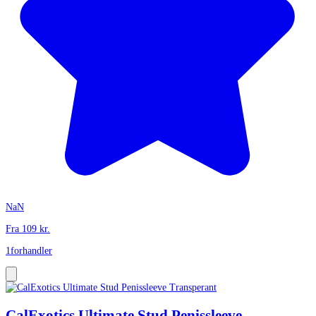
NaN
Fra
109
kr.
1
forhandler
CalExotics Ultimate Stud Penissleeve