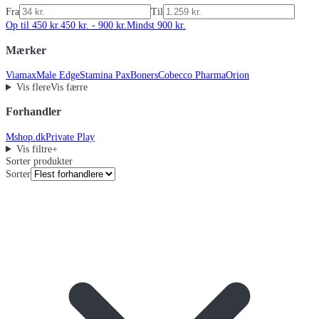
Fra
Til
Op til 450 kr.
450 kr. - 900 kr.
Mindst 900 kr.
Mærker
Viamax
Male Edge
Stamina Pax
Boners
Cobecco Pharma
Orion
Vis flere
Vis færre
Forhandler
Mshop.dk
Private Play
Vis filtre
+
Sorter produkter
Sorter