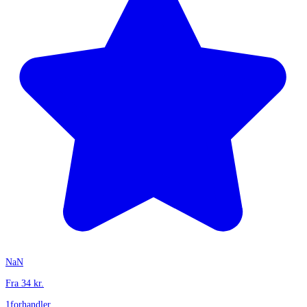
NaN
Fra
34
kr.
1
forhandler