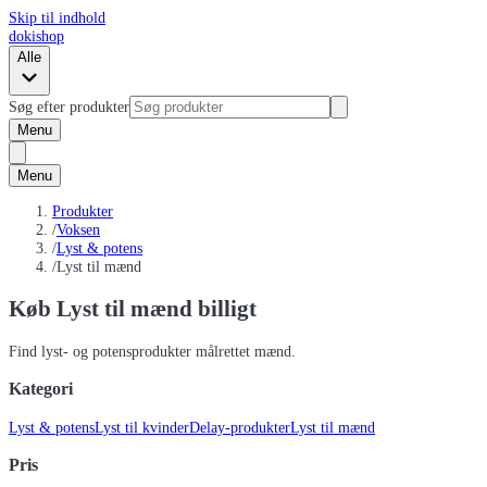
Skip til indhold
dokishop
Alle
Søg efter produkter
Menu
Menu
Produkter
/
Voksen
/
Lyst & potens
/
Lyst til mænd
Køb Lyst til mænd billigt
Find lyst- og potensprodukter målrettet mænd.
Kategori
Lyst & potens
Lyst til kvinder
Delay-produkter
Lyst til mænd
Pris