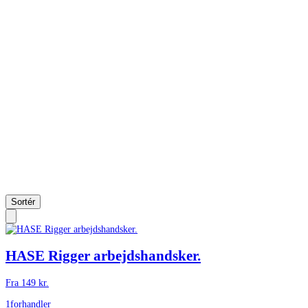
Sortér
HASE Rigger arbejdshandsker.
Fra
149
kr.
1
forhandler