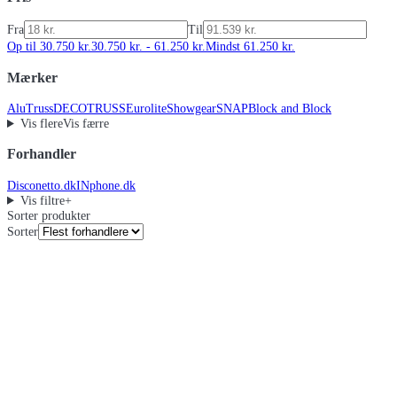
Fra
Til
Op til 30.750 kr.
30.750 kr. - 61.250 kr.
Mindst 61.250 kr.
Mærker
AluTruss
DECOTRUSS
Eurolite
Showgear
SNAP
Block and Block
Vis flere
Vis færre
Forhandler
Disconetto.dk
INphone.dk
Vis filtre
+
Sorter produkter
Sorter