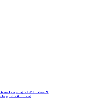
 tasker
Lysstyring & DMX
Stativer &
s
Tape, filtre & forbrug