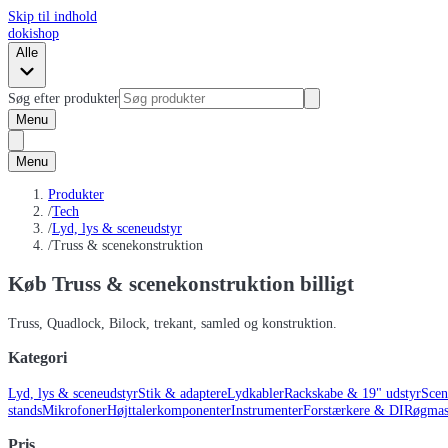
Skip til indhold
dokishop
Alle
Søg efter produkter
Menu
Menu
Produkter
/
Tech
/
Lyd, lys & sceneudstyr
/
Truss & scenekonstruktion
Køb Truss & scenekonstruktion billigt
Truss, Quadlock, Bilock, trekant, samled og konstruktion.
Kategori
Lyd, lys & sceneudstyr
Stik & adaptere
Lydkabler
Rackskabe & 19" udstyr
Scen
stands
Mikrofoner
Højttalerkomponenter
Instrumenter
Forstærkere & DI
Røgmask
Pris