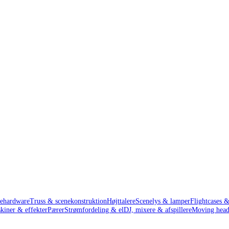
ehardware
Truss & scenekonstruktion
Højttalere
Scenelys & lamper
Flightcases &
iner & effekter
Pærer
Strømfordeling & el
DJ, mixere & afspillere
Moving head