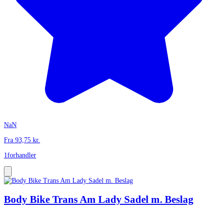
NaN
Fra
93,75
kr.
1
forhandler
Body Bike Trans Am Lady Sadel m. Beslag