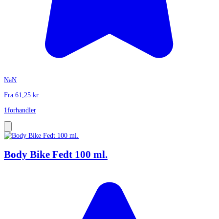
NaN
Fra
61,25
kr.
1
forhandler
Body Bike Fedt 100 ml.