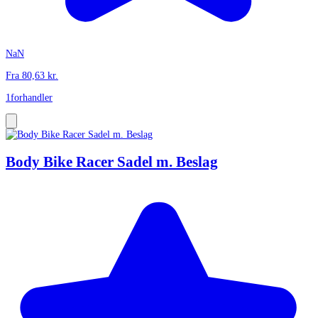
NaN
Fra
80,63
kr.
1
forhandler
Body Bike Racer Sadel m. Beslag