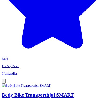
NaN
Fra
53,75
kr.
1
forhandler
Body Bike Transporthjul SMART