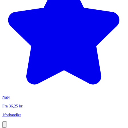
NaN
Fra
36,25
kr.
1
forhandler