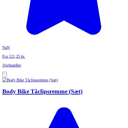
NaN
Fra
121,25
kr.
1
forhandler
Body Bike Tåclipsremme (Sæt)