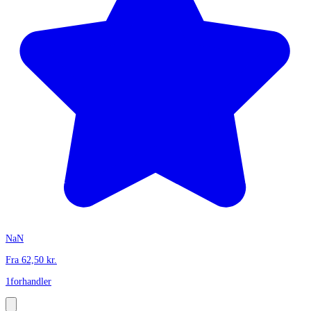
NaN
Fra
62,50
kr.
1
forhandler