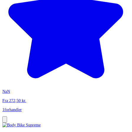
NaN
Fra
272,50
kr.
1
forhandler