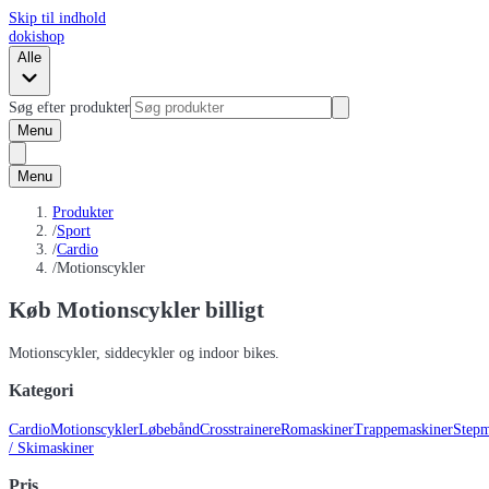
Skip til indhold
dokishop
Alle
Søg efter produkter
Menu
Menu
Produkter
/
Sport
/
Cardio
/
Motionscykler
Køb Motionscykler billigt
Motionscykler, siddecykler og indoor bikes.
Kategori
Cardio
Motionscykler
Løbebånd
Crosstrainere
Romaskiner
Trappemaskiner
Stepm
/ Skimaskiner
Pris