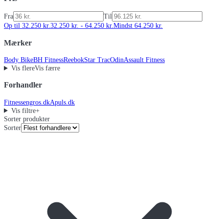
Fra
Til
Op til 32.250 kr.
32.250 kr. - 64.250 kr.
Mindst 64.250 kr.
Mærker
Body Bike
BH Fitness
Reebok
Star Trac
Odin
Assault Fitness
Vis flere
Vis færre
Forhandler
Fitnessengros.dk
Apuls.dk
Vis filtre
+
Sorter produkter
Sorter