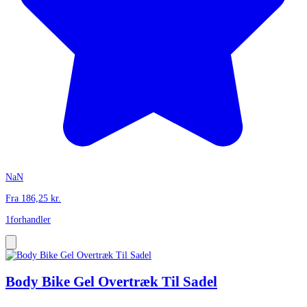
NaN
Fra
186,25
kr.
1
forhandler
Body Bike Gel Overtræk Til Sadel