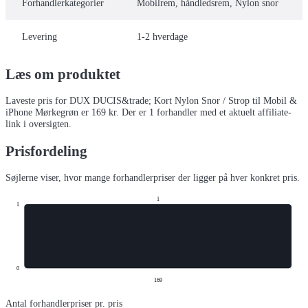
Forhandlerkategorier
Mobilrem, håndledsrem, Nylon snor
Levering
1-2 hverdage
Læs om produktet
Laveste pris for
DUX DUCIS&trade; Kort Nylon Snor / Strop til Mobil &
iPhone Mørkegrøn
er
169
kr.
Der er
1
forhandler
med et aktuelt affiliate-
link i oversigten.
Prisfordeling
Søjlerne viser, hvor mange forhandlerpriser der ligger på hver konkret pris.
1
1
0
169
Antal forhandlerpriser pr. pris