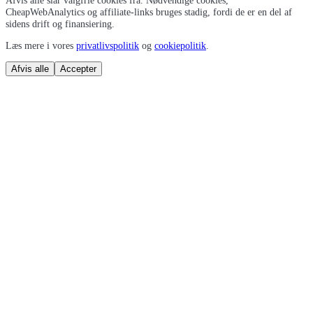
Afvis alle slår valgfrie cookies fra. Nødvendige cookies,
CheapWebAnalytics og affiliate-links bruges stadig, fordi de er en del af
sidens drift og finansiering.
Læs mere i vores
privatlivspolitik
og
cookiepolitik
.
Afvis alle
Accepter