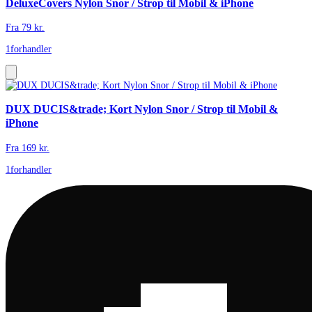
DeluxeCovers Nylon Snor / Strop til Mobil & iPhone
Fra
79
kr.
1
forhandler
DUX DUCIS&trade; Kort Nylon Snor / Strop til Mobil &
iPhone
Fra
169
kr.
1
forhandler