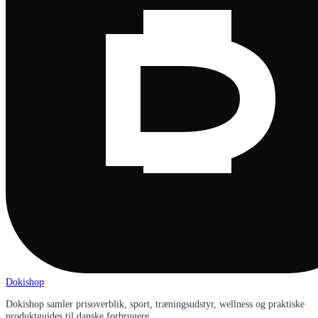
Dokishop
Dokishop samler prisoverblik, sport, træningsudstyr, wellness og praktiske
produktguides til danske forbrugere.