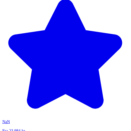
NaN
Fra
23.984
kr.