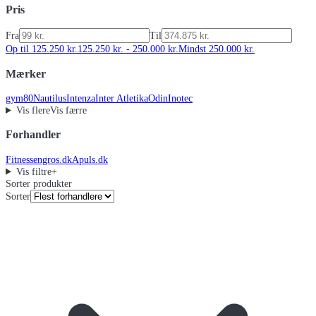
Pris
Fra
Til
Op til 125.250 kr.
125.250 kr. - 250.000 kr.
Mindst 250.000 kr.
Mærker
gym80
Nautilus
Intenza
Inter Atletika
Odin
Inotec
Vis flere
Vis færre
Forhandler
Fitnessengros.dk
Apuls.dk
Vis filtre
+
Sorter produkter
Sorter