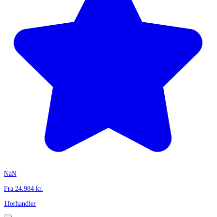
NaN
Fra
24.984
kr.
1
forhandler