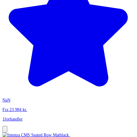
NaN
Fra
23.984
kr.
1
forhandler