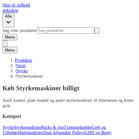
Skip til indhold
dokishop
Alle
Søg efter produkter
Menu
Menu
Produkter
/
Sport
/
Styrke
/
Styrkemaskiner
Køb Styrkemaskiner billigt
Stack loaded, plate loaded og andre styrkemaskiner til fitnessrum og home
gym.
Kategori
Styrke
Styrkemaskiner
Racks & rigs
Træningsbænke
Greb og
Tilbehør
Multimaskiner
Dual Adjustable Pulleys
GHD og Booty